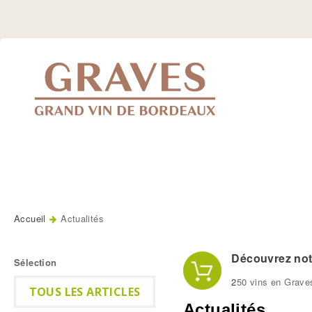
Jump
to
Navigation
Accueil
Actualités
Vous êtes ici
Découvrez notr
Sélection
2
50 vins en Grave
TOUS LES ARTICLES
Actualités