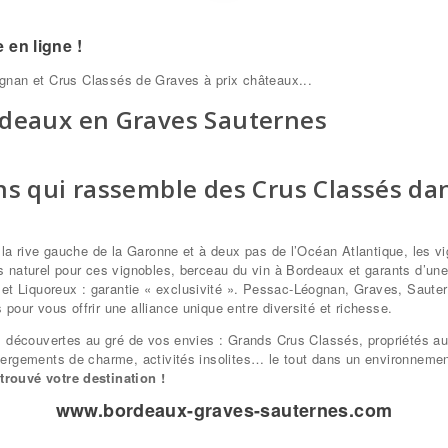
en ligne !
nan et Crus Classés de Graves à prix châteaux...
rdeaux en Graves Sauternes
ns qui rassemble des Crus Classés dan
 la rive gauche de la Garonne et à deux pas de l’Océan Atlantique, les v
 naturel pour ces vignobles, berceau du vin à Bordeaux et garants d’une 
t Liquoreux : garantie « exclusivité ». Pessac-Léognan, Graves, Saute
our vous offrir une alliance unique entre diversité et richesse.
es découvertes au gré de vos envies : Grands Crus Classés, propriétés a
bergements de charme, activités insolites… le tout dans un environneme
rouvé votre destination !
www.bordeaux-graves-sauternes.com