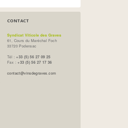
CONTACT
Syndicat Viticole des Graves
61, Cours du Maréchal Foch
33720 Podensac
Tél :
+33 (5) 56 27 09 25
Fax :
+33 (5) 56 27 17 36
contact@vinsdegraves.com