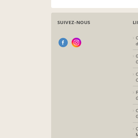
SUIVEZ-NOUS
LI
C
d
G
G
O
C
R
G
O
G
O