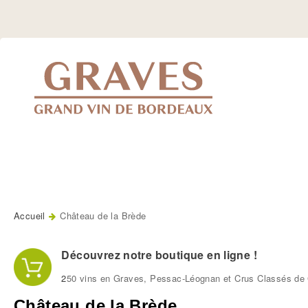
Jump
to
Navigation
Accueil
Château de la Brède
Vous êtes ici
Découvrez notre boutique en ligne !
2
50 vins en Graves, Pessac-Léognan et Crus Classés de 
Château de la Brède