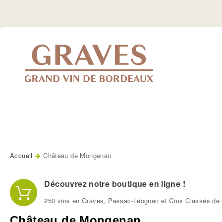
Jump
to
Navigation
Accueil
Château de Mongenan
Vous êtes ici
Découvrez notre boutique en ligne !
2
50 vins en Graves, Pessac-Léognan et Crus Classés de 
Château de Mongenan