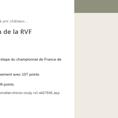
 prix châteaux...
 de la RVF
re étape du championnat de France de
ssement avec 107 points
8 points.
mmelier-chinon-couly-rvf,4427505.asp