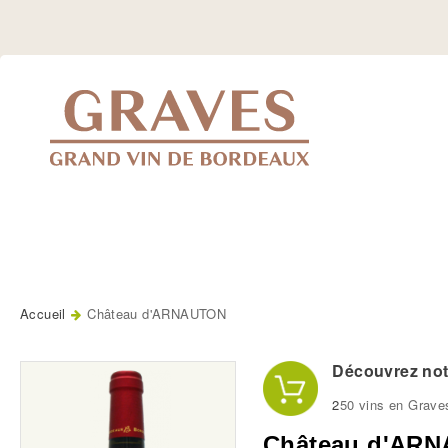
Jump
to
Navigation
Accueil
Château d'ARNAUTON
Vous êtes ici
Découvrez notr
2
50 vins en Grave
Château d'AR