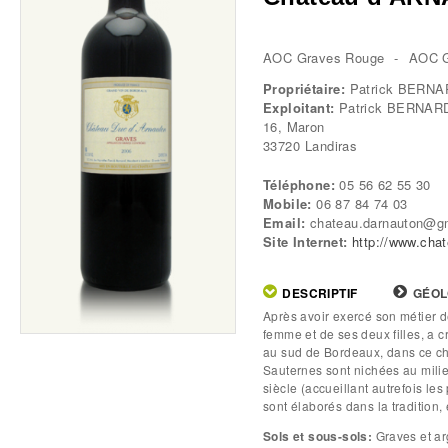
AOC Graves Rouge
AOC G
Propriétaire:
Patrick BERN
Exploitant:
Patrick BERNAR
16, Maron
33720
Landiras
Téléphone:
05 56 62 55 30
Mobile:
06 87 84 74 03
Email:
chateau.darnauton@g
Site Internet:
http://www.cha
DESCRIPTIF
(ONGLET
GÉOL
ACTIF)
Après avoir exercé son métier d
Tabs
femme et de ses deux filles, a 
au sud de Bordeaux, dans ce cha
Sauternes sont nichées au mili
siècle (accueillant autrefois l
sont élaborés dans la tradition, 
Sols et sous-sols:
Graves et arg