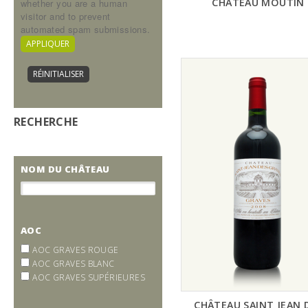
CHÂTEAU MOUTIN
whether you are a human
visitor and to prevent
automated spam submissions.
RECHERCHE
NOM DU CHÂTEAU
AOC
AOC GRAVES ROUGE
AOC GRAVES BLANC
AOC GRAVES SUPÉRIEURES
CHÂTEAU SAINT JEAN 