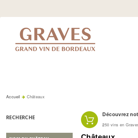
Jump
to
Navigation
Accueil
Châteaux
Vous êtes ici
Découvrez notr
RECHERCHE
2
50 vins en Grave
Châteaux