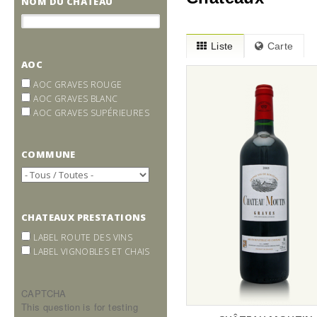
NOM DU CHÂTEAU
Liste
Carte
AOC
AOC GRAVES ROUGE
AOC GRAVES BLANC
AOC GRAVES SUPÉRIEURES
COMMUNE
CHATEAUX PRESTATIONS
LABEL ROUTE DES VINS
LABEL VIGNOBLES ET CHAIS
CAPTCHA
This question is for testing