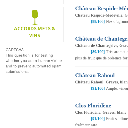
Château Respide-Méd
Château Respide-Médeville, G
[88/100]
Nez d’agrumes,
ACCORDS METS &
VINS
Château de Chantegr
Château de Chantegrive, Grav
CAPTCHA
[89/100]
Très aromatiqu
This question is for testing
plus de fruit que de présence fort
whether you are a human visitor
and to prevent automated spam
submissions.
Château Rahoul
Château Rahoul, Graves, blan
[91/100]
Ample, vineux,
Clos Floridène
Clos Floridène, Graves, blanc
[91/100]
Fruit sublime
fraîcheur rare.