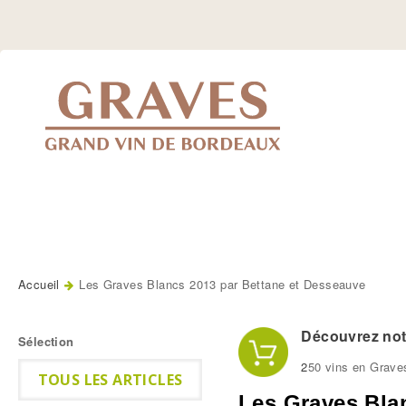
Jump
to
Navigation
Accueil
Les Graves Blancs 2013 par Bettane et Desseauve
Vous êtes ici
Découvrez notr
Sélection
2
50 vins en Grave
TOUS LES ARTICLES
Les Graves Bla