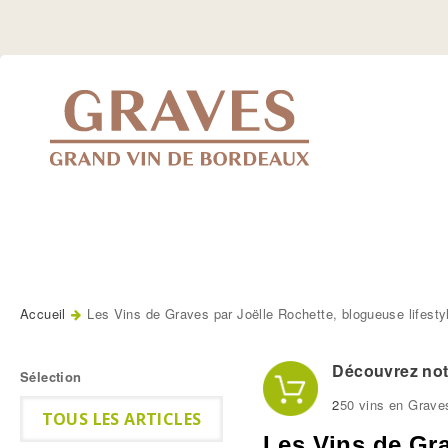
Jump
to
Navigation
Accueil
Les Vins de Graves par Joëlle Rochette, blogueuse lifesty
Vous êtes ici
Découvrez notr
Sélection
2
50 vins en Grave
TOUS LES ARTICLES
Les Vins de Gra