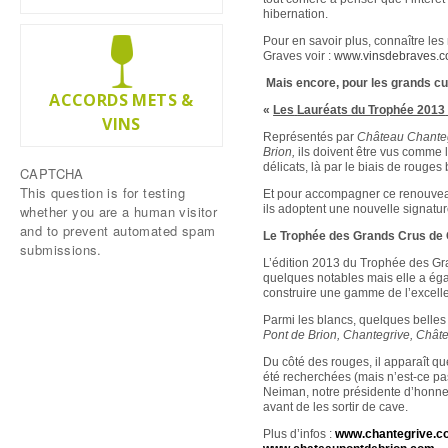
hibernation.
Pour en savoir plus, connaître les
Graves voir :
www.vinsdebraves.
Mais encore, pour les grands cur
ACCORDS METS &
«
Les
Lauréats du Trophée 2013
VINS
Représentés par
Château Chanteg
Brion,
ils doivent être vus comme l
délicats, là par le biais de rouges
CAPTCHA
This question is for testing
Et pour accompagner ce renouveau,
whether you are a human visitor
ils adoptent une nouvelle signature
and to prevent automated spam
Le Trophée des Grands Crus de G
submissions.
L’édition 2013 du Trophée des Gra
quelques notables mais elle a éga
construire une gamme de l’excell
Parmi les blancs, quelques belles 
Pont de Brion, Chantegrive, Chât
Du côté des rouges, il apparaît qu
été recherchées (mais n’est-ce pa
Neiman, notre présidente d’honneur
avant de les sortir de cave.
Plus d’infos :
www.chantegrive.c