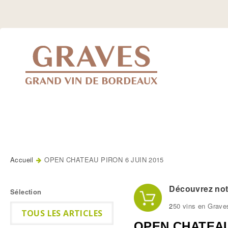
Jump
to
Navigation
Accueil
OPEN CHATEAU PIRON 6 JUIN 2015
Vous êtes ici
Découvrez notr
Sélection
2
50 vins en Grave
TOUS LES ARTICLES
OPEN CHATEAU 