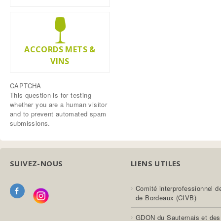
ACCORDS METS &
VINS
CAPTCHA
This question is for testing
whether you are a human visitor
and to prevent automated spam
submissions.
SUIVEZ-NOUS
LIENS UTILES
Comité interprofessionnel d
de Bordeaux (CIVB)
GDON du Sauternais et des