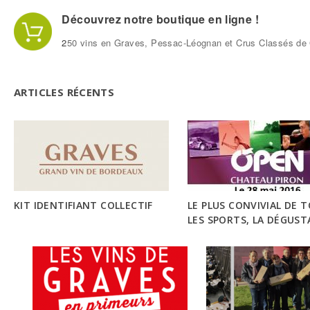
Découvrez notre boutique en ligne !
2
50 vins en Graves, Pessac-Léognan et Crus Classés de 
L
e
ARTICLES RÉCENTS
s
v
i
n
KIT IDENTIFIANT COLLECTIF
LE PLUS CONVIVIAL DE 
s
LES SPORTS, LA DÉGUS
SPORTIVE, EST NÉ DANS
d
GRAVES !
e
G