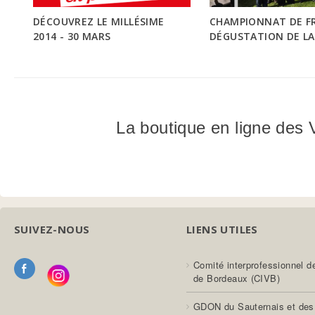
r
DÉCOUVREZ LE MILLÉSIME
CHAMPIONNAT DE F
a
2014 - 30 MARS
DÉGUSTATION DE LA
v
e
s
La boutique en ligne de
,
T
e
r
SUIVEZ-NOUS
LIENS UTILES
r
o
Comité interprofessionnel d
de Bordeaux (CIVB)
i
GDON du Sauternais et des
r