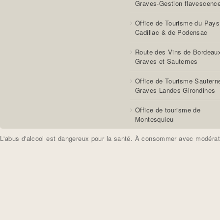
Graves-Gestion flavescenc
d
Office de Tourisme du Pays
'
Cadillac & de Podensac
é
Route des Vins de Bordeau
Graves et Sauternes
l
Office de Tourisme Sautern
é
Graves Landes Girondines
g
Office de tourisme de
Montesquieu
a
n
L'abus d'alcool est dangereux pour la santé. À consommer avec modérat
c
e